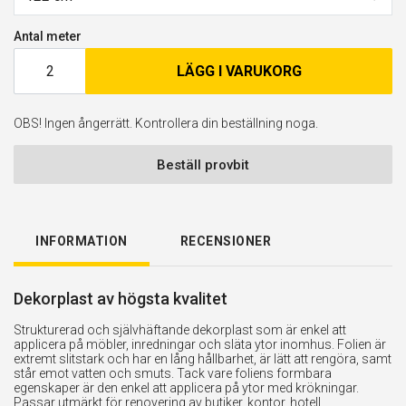
Antal meter
LÄGG I VARUKORG
OBS! Ingen ångerrätt. Kontrollera din beställning noga.
Beställ provbit
INFORMATION
RECENSIONER
Dekorplast av högsta kvalitet
Strukturerad och självhäftande dekorplast som är enkel att
applicera på möbler, inredningar och släta ytor inomhus. Folien är
extremt slitstark och har en lång hållbarhet, är lätt att rengöra, samt
står emot vatten och smuts. Tack vare foliens formbara
egenskaper är den enkel att applicera på ytor med krökningar.
Passar utmärkt för renovering av butiker, kontor, hotell,