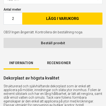
Antal meter
LÄGG I VARUKORG
OBS! Ingen ångerrätt. Kontrollera din beställning noga.
Beställ provbit
INFORMATION
RECENSIONER
Dekorplast av högsta kvalitet
Strukturerad och självhäftande dekorplast som är enkel att
applicera på möbler, inredningar och släta ytor inomhus. Folien är
extremt slitstark och har en lång hållbarhet, är lätt att rengöra, samt
står emot vatten och smuts. Tack vare foliens formbara
egenskaper är den enkel att applicera på ytor med krökningar.
Passar utmärkt för renovering av butiker, kontor, hotell,