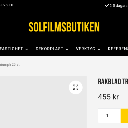
16 50 10
2-5 dagars 
FASTIGHET
DEKORPLAST
VERKTYG
REFEREN
riumph 25 st
Rakblad Tr
455 kr