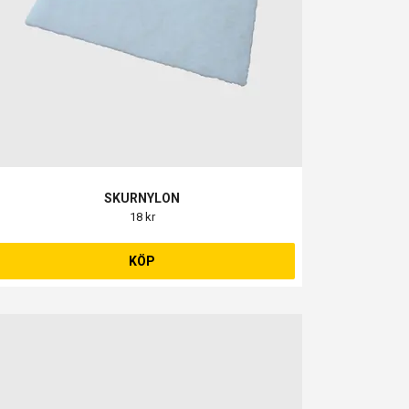
SKURNYLON
18 kr
KÖP