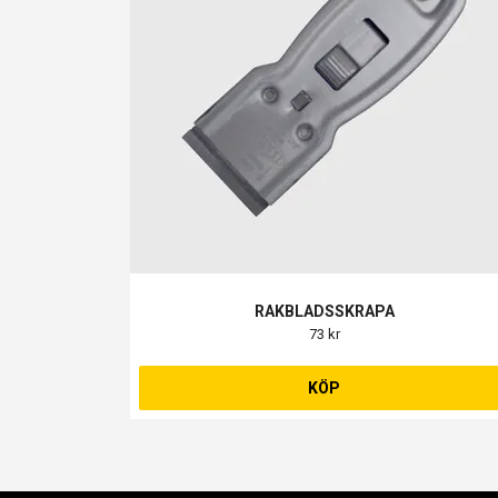
RAKBLADSSKRAPA
73 kr
KÖP