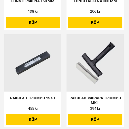
FÖNSTERSKENA 150 MM
FÖNSTERSKENA 300 MM
138 kr
206 kr
KÖP
KÖP
RAKBLAD TRIUMPH 25 ST
RAKBLADSSKRAPA TRIUMPH
MK II
455 kr
394 kr
KÖP
KÖP