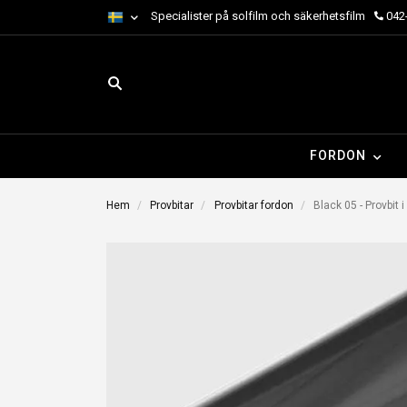
Specialister på solfilm och säkerhetsfilm
042-
FORDON
Hem
Provbitar
Provbitar fordon
Black 05 - Provbit i