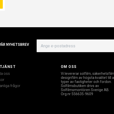
 VÅR NYHETSBREV
TJÄNST
OM OSS
ta oss
Vi levererar solfilm, säkerhetsfil
designfilm av högsta kvalitet till a
kor
typer av fastigheter och fordon.
anliga frågor
Solfilmsbutiken drivs av
Solfilmsmontören Sverige AB.
Org.nr 556635-9609