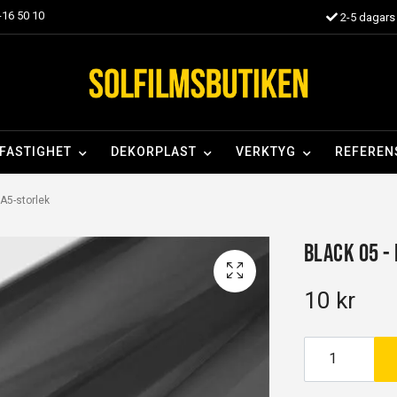
16 50 10
2-5 dagars 
FASTIGHET
DEKORPLAST
VERKTYG
REFEREN
 A5-storlek
Black 05 -
10 kr