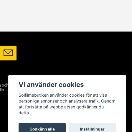
SOCIALA MEDIER
Vi använder cookies
m och
Facebook
lla
Instagram
Solfilmsbutiken använder cookies för att visa
YouTube
personliga annonser och analysera trafik. Genom
att fortsätta på webbplatsen godkänner du
detta.
Godkänn alla
Inställningar