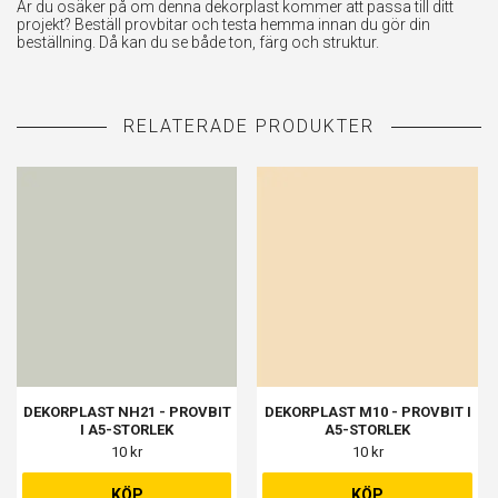
Är du osäker på om denna dekorplast kommer att passa till ditt
projekt? Beställ provbitar och testa hemma innan du gör din
beställning. Då kan du se både ton, färg och struktur.
DEKORPLAST NH21 - PROVBIT
DEKORPLAST M10 - PROVBIT I
I A5-STORLEK
A5-STORLEK
10 kr
10 kr
KÖP
KÖP