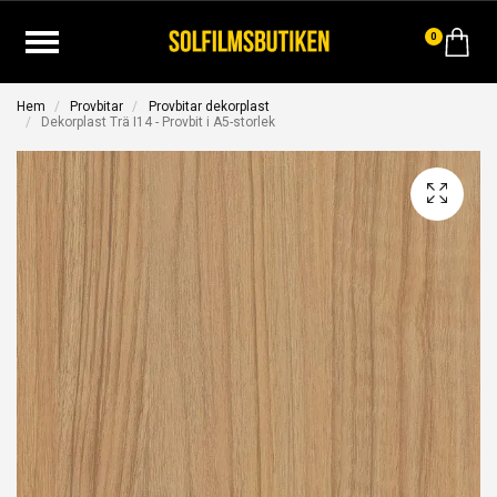
0
Hem
Provbitar
Provbitar dekorplast
Dekorplast Trä I14 - Provbit i A5-storlek