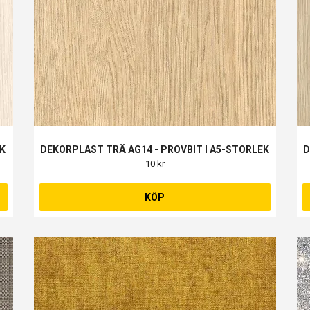
EK
DEKORPLAST TRÄ AG14 - PROVBIT I A5-STORLEK
D
10 kr
KÖP