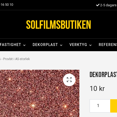
16 50 10
2-5 dagars 
FASTIGHET
DEKORPLAST
VERKTYG
REFEREN
- Provbit i A5-storlek
Dekorplast
10 kr