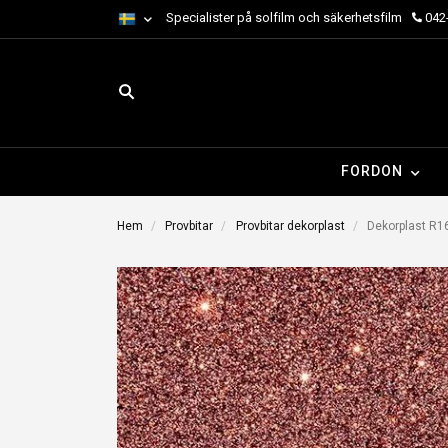
Specialister på solfilm och säkerhetsfilm
042-
FORDON
Hem
Provbitar
Provbitar dekorplast
Dekorplast R16 