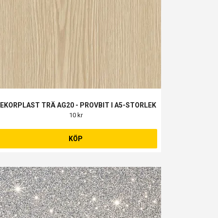
EKORPLAST TRÄ AG20 - PROVBIT I A5-STORLEK
10 kr
KÖP