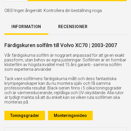
OBS! Ingen ångerrätt. Kontrollera din beställning noga.
INFORMATION
RECENSIONER
Färdigskuren solfilm till Volvo XC70 | 2003-2007
Vår färdigskurna solfilm är noggrant anpassad för att ge en exakt
passform, utan behov av egna justeringar. Solfilmen är en formbar
klisterfilm av högsta kvalitet med 15 års garanti - samma solfilm
som experterna använder.
Tack vare solfilmens färdigskurna mått och dess fantastiska
krympegenskaper kan du nu montera själv och få samma
professionella resultat. Black-serien finns i 5 olika toningsgrader
och är värmereducerande, reptåliga och UV-skyddande. Alla rutor
är tydligt märkta så att du enkelt kan se vilken ruta solfilmen ska
monteras på.
Toningsgrader
Monteringsvideo