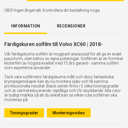
OBS! Ingen ångerrätt. Kontrollera din beställning noga.
INFORMATION
RECENSIONER
Färdigskuren solfilm till Volvo XC60 | 2018-
Vår färdigskurna solfilm är noggrant anpassad för att ge en exakt
passform, utan behov av egna justeringar. Solfilmen är en formbar
klisterfilm av högsta kvalitet med 15 års garanti - samma solfilm
som experterna använder.
Tack vare solfilmens färdigskurna mått och dess fantastiska
krympegenskaper kan du nu montera själv och få samma
professionella resultat. Black-serien finns i 5 olika toningsgrader
och är värmereducerande, reptåliga och UV-skyddande. Alla rutor
är tydligt märkta så att du enkelt kan se vilken ruta solfilmen ska
monteras på.
Toningsgrader
Monteringsvideo