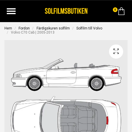
0
Hem
Fordon
Färdigskuren solfilm
Solfilm till Volvo
Volvo C70 Cab | 2005-2013