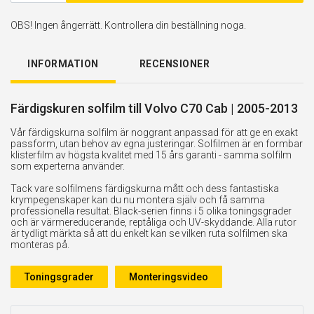
OBS! Ingen ångerrätt. Kontrollera din beställning noga.
INFORMATION
RECENSIONER
Färdigskuren solfilm till Volvo C70 Cab | 2005-2013
Vår färdigskurna solfilm är noggrant anpassad för att ge en exakt
passform, utan behov av egna justeringar. Solfilmen är en formbar
klisterfilm av högsta kvalitet med 15 års garanti - samma solfilm
som experterna använder.
Tack vare solfilmens färdigskurna mått och dess fantastiska
krympegenskaper kan du nu montera själv och få samma
professionella resultat. Black-serien finns i 5 olika toningsgrader
och är värmereducerande, reptåliga och UV-skyddande. Alla rutor
är tydligt märkta så att du enkelt kan se vilken ruta solfilmen ska
monteras på.
Toningsgrader
Monteringsvideo