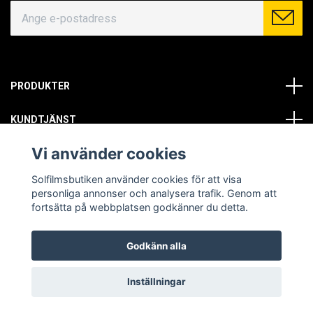
PRODUKTER
KUNDTJÄNST
Vi använder cookies
OM OSS
Solfilmsbutiken använder cookies för att visa
SOCIALA MEDIER
personliga annonser och analysera trafik. Genom att
fortsätta på webbplatsen godkänner du detta.
Godkänn alla
© Copyright 2026 Solfilmsbutiken. All rights reserved.
Inställningar