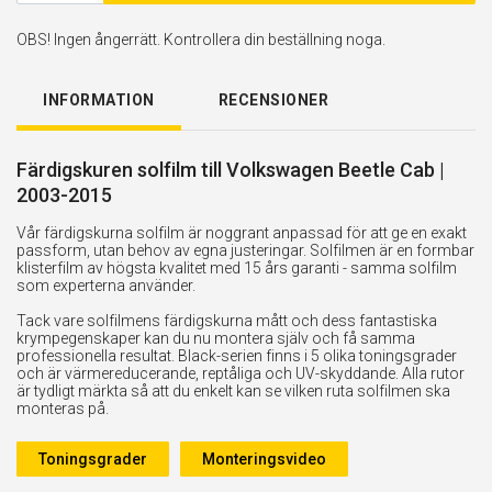
OBS! Ingen ångerrätt. Kontrollera din beställning noga.
INFORMATION
RECENSIONER
Färdigskuren solfilm till Volkswagen Beetle Cab |
2003-2015
Vår färdigskurna solfilm är noggrant anpassad för att ge en exakt
passform, utan behov av egna justeringar. Solfilmen är en formbar
klisterfilm av högsta kvalitet med 15 års garanti - samma solfilm
som experterna använder.
Tack vare solfilmens färdigskurna mått och dess fantastiska
krympegenskaper kan du nu montera själv och få samma
professionella resultat. Black-serien finns i 5 olika toningsgrader
och är värmereducerande, reptåliga och UV-skyddande. Alla rutor
är tydligt märkta så att du enkelt kan se vilken ruta solfilmen ska
monteras på.
Toningsgrader
Monteringsvideo