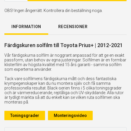
OBS! Ingen ångerrätt. Kontrollera din beställning noga.
INFORMATION
RECENSIONER
Färdigskuren solfilm till Toyota Prius+ | 2012-2021
Vår färdigskurna solfilm är noggrant anpassad för att ge en exakt
passform, utan behov av egna justeringar. Solfilmen är en formbar
klisterfilm av högsta kvalitet med 15 års garanti - samma solfilm
som experterna använder.
Tack vare solfilmens färdigskurna mått och dess fantastiska
krympegenskaper kan du nu montera själv och få samma
professionella resultat. Black-serien finns i 5 olika toningsgrader
och är värmereducerande, reptåliga och UV-skyddande. Alla rutor
är tydligt märkta så att du enkelt kan se vilken ruta solfilmen ska
monteras på.
Toningsgrader
Monteringsvideo