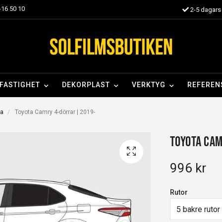
16 50 10
2-5 dagars 
FASTIGHET
DEKORPLAST
VERKTYG
REFEREN
ta
Toyota Camry 4-dörrar | 2019-
Toyota Cam
996 kr
Rutor
5 bakre rutor