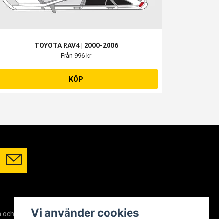
TOYOTA RAV4 | 2000-2006
Från 996 kr
KÖP
SOCIALA MEDIER
Vi använder cookies
m och
Facebook