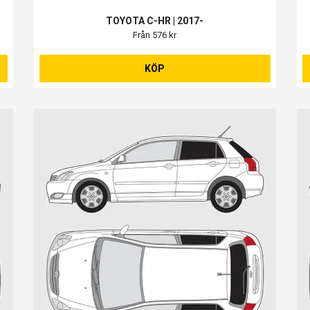
TOYOTA C-HR | 2017-
Från 576 kr
KÖP