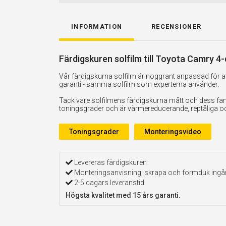
INFORMATION
RECENSIONER
Färdigskuren solfilm till Toyota Camry 4-
Vår färdigskurna solfilm är noggrant anpassad för att
garanti - samma solfilm som experterna använder.
Tack vare solfilmens färdigskurna mått och dess fan
toningsgrader och är värmereducerande, reptåliga och 
Toningsgrader
Monteringsvideo
Levereras färdigskuren
Monteringsanvisning, skrapa och formduk ingå
2-5 dagars leveranstid
Högsta kvalitet med 15 års garanti.