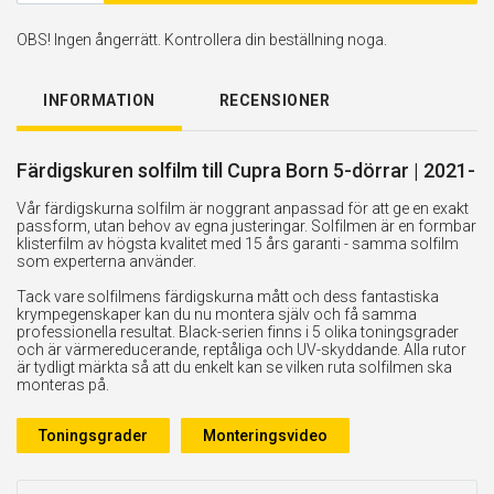
OBS! Ingen ångerrätt. Kontrollera din beställning noga.
INFORMATION
RECENSIONER
Färdigskuren solfilm till Cupra Born 5-dörrar | 2021-
Vår färdigskurna solfilm är noggrant anpassad för att ge en exakt
passform, utan behov av egna justeringar. Solfilmen är en formbar
klisterfilm av högsta kvalitet med 15 års garanti - samma solfilm
som experterna använder.
Tack vare solfilmens färdigskurna mått och dess fantastiska
krympegenskaper kan du nu montera själv och få samma
professionella resultat. Black-serien finns i 5 olika toningsgrader
och är värmereducerande, reptåliga och UV-skyddande. Alla rutor
är tydligt märkta så att du enkelt kan se vilken ruta solfilmen ska
monteras på.
Toningsgrader
Monteringsvideo