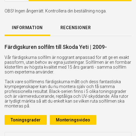
OBS! Ingen ångerrätt. Kontrollera din beställning noga.
INFORMATION
RECENSIONER
Färdigskuren solfilm till Skoda Yeti | 2009-
Vår färdigskurna solfilm är noggrant anpassad för att ge en exakt
passform, utan behov av egna justeringar. Solfilmen är en formbar
klisterfilm av högsta kvalitet med 15 års garanti - samma solfilm
som experterna använder.
Tack vare solfilmens färdigskurna mått och dess fantastiska
krympegenskaper kan du nu montera själv och få samma
professionella resultat. Black-serien finns i 5 olika toningsgrader
och är värmereducerande, reptåliga och UV-skyddande. Alla rutor
är tydligt märkta så att du enkelt kan se vilken ruta solfilmen ska
monteras på.
Toningsgrader
Monteringsvideo