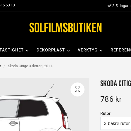
16 50 10
2-5 dagars 
FASTIGHET
DEKORPLAST
VERKTYG
REFEREN
a
Skoda Citigo 3-dörrar | 2011-
Skoda Citi
786 kr
Rutor
3 bakre rutor