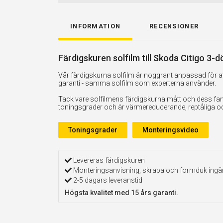
INFORMATION
RECENSIONER
Färdigskuren solfilm till Skoda Citigo 3-d
Vår färdigskurna solfilm är noggrant anpassad för att
garanti - samma solfilm som experterna använder.
Tack vare solfilmens färdigskurna mått och dess fan
toningsgrader och är värmereducerande, reptåliga och 
Toningsgrader
Monteringsvideo
Levereras färdigskuren
Monteringsanvisning, skrapa och formduk ingå
2-5 dagars leveranstid
Högsta kvalitet med 15 års garanti.