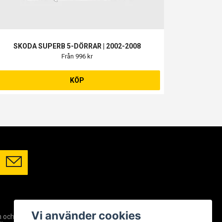
SKODA SUPERB 5-DÖRRAR | 2002-2008
Från 996 kr
KÖP
SOCIALA MEDIER
Vi använder cookies
m och
Facebook