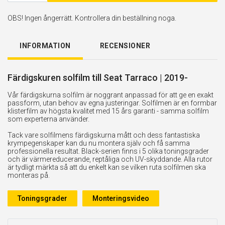
OBS! Ingen ångerrätt. Kontrollera din beställning noga.
INFORMATION
RECENSIONER
Färdigskuren solfilm till Seat Tarraco | 2019-
Vår färdigskurna solfilm är noggrant anpassad för att ge en exakt
passform, utan behov av egna justeringar. Solfilmen är en formbar
klisterfilm av högsta kvalitet med 15 års garanti - samma solfilm
som experterna använder.
Tack vare solfilmens färdigskurna mått och dess fantastiska
krympegenskaper kan du nu montera själv och få samma
professionella resultat. Black-serien finns i 5 olika toningsgrader
och är värmereducerande, reptåliga och UV-skyddande. Alla rutor
är tydligt märkta så att du enkelt kan se vilken ruta solfilmen ska
monteras på.
Toningsgrader
Monteringsvideo