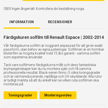
OBS! Ingen ångerrätt. Kontrollera din beställning noga.
INFORMATION
RECENSIONER
Färdigskuren solfilm till Renault Espace | 2002-2014
Vår färdigskurna solfilm är noggrant anpassad för att ge en exakt
passform, utan behov av egna justeringar. Solfilmen är en formbar
klisterfilm av högsta kvalitet med 15 års garanti - samma solfilm
som experterna använder.
Tack vare solfilmens färdigskurna mått och dess fantastiska
krympegenskaper kan du nu montera själv och få samma
professionella resultat. Black-serien finns i 5 olika toningsgrader
och är värmereducerande, reptåliga och UV-skyddande. Alla rutor
är tydligt märkta så att du enkelt kan se vilken ruta solfilmen ska
monteras på.
Toningsgrader
Monteringsvideo