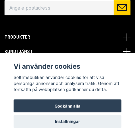
PRODUKTER
KUNDTJÄNST
Vi använder cookies
OM OSS
Solfilmsbutiken använder cookies för att visa
SOCIALA MEDIER
personliga annonser och analysera trafik. Genom att
fortsätta på webbplatsen godkänner du detta.
Godkänn alla
© Copyright 2026 Solfilmsbutiken. All rights reserved.
Inställningar