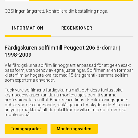
OBS! Ingen ångerrätt. Kontrollera din beställning noga.
INFORMATION
RECENSIONER
Färdigskuren solfilm till Peugeot 206 3-dörrar |
1998-2009
Vår färdigskurna solfilm är noggrant anpassad för att ge en exakt
passform, utan behov av egna justeringar. Solfilmen är en formbar
klisterfilm av högsta kvalitet med 15 års garanti - samma solfilm
som experterna använder.
Tack vare solfilmens färdigskurna mått och dess fantastiska
krympegenskaper kan du nu montera själv och få samma
professionella resultat. Black-serien finns i 5 olika toningsgrader
och är värmereducerande, reptåliga och UV-skyddande. Alla rutor
är tydligt märkta så att du enkelt kan se vilken ruta solfilmen ska
monteras på.
Toningsgrader
Monteringsvideo