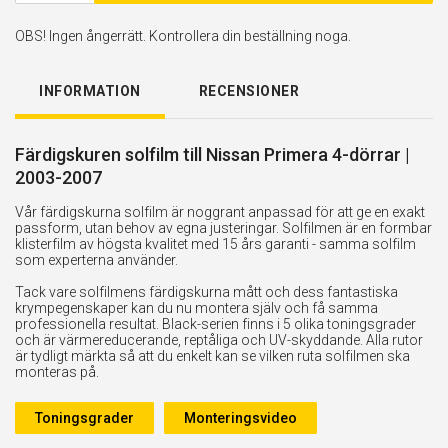
OBS! Ingen ångerrätt. Kontrollera din beställning noga.
INFORMATION
RECENSIONER
Färdigskuren solfilm till Nissan Primera 4-dörrar |
2003-2007
Vår färdigskurna solfilm är noggrant anpassad för att ge en exakt
passform, utan behov av egna justeringar. Solfilmen är en formbar
klisterfilm av högsta kvalitet med 15 års garanti - samma solfilm
som experterna använder.
Tack vare solfilmens färdigskurna mått och dess fantastiska
krympegenskaper kan du nu montera själv och få samma
professionella resultat. Black-serien finns i 5 olika toningsgrader
och är värmereducerande, reptåliga och UV-skyddande. Alla rutor
är tydligt märkta så att du enkelt kan se vilken ruta solfilmen ska
monteras på.
Toningsgrader
Monteringsvideo