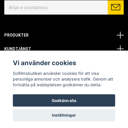
PRODUKTER
KUNDTJÄNST
Vi använder cookies
OM OSS
Solfilmsbutiken använder cookies för att visa
SOCIALA MEDIER
personliga annonser och analysera trafik. Genom att
fortsätta på webbplatsen godkänner du detta.
Godkänn alla
© Copyright 2026 Solfilmsbutiken. All rights reserved.
Inställningar