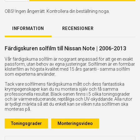
OBS! Ingen ångerrätt. Kontrollera din beställning noga.
INFORMATION
RECENSIONER
Färdigskuren solfilm till Nissan Note | 2006-2013
Vår färdigskurna solfilm är noggrant anpassad för att ge en exakt
passform, utan behov av egna justeringar. Solfilmen är en formbar
klisterfilm av högsta kvalitet med 15 års garanti - samma solfilm
som experterna använder.
Tack vare solfilmens färdigskurna mått och dess fantastiska
krympegenskaper kan du nu montera själv och få samma
professionella resultat. Black-serien finns i 5 olika toningsgrader
och är värmereducerande, reptåliga och UV-skyddande. Alla rutor
är tydligt märkta så att du enkelt kan se vilken ruta solfilmen ska
monteras på.
Toningsgrader
Monteringsvideo