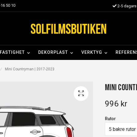
16 50 10
2-5 dagars 
FASTIGHET
DEKORPLAST
VERKTYG
REFEREN
Mini Countryman | 2017-2023
Mini Coun
996 kr
Rutor
5 bakre rutor