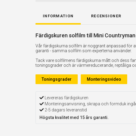
INFORMATION
RECENSIONER
Färdigskuren solfilm till Mini Countryma
Vår färdigskurna solfilm är noggrant anpassad för att
garanti - samma solfilm som experterna använder.
Tack vare solfilmens färdigskurna mått och dess fan
toningsgrader och är värmereducerande, reptåliga och 
Toningsgrader
Monteringsvideo
Levereras färdigskuren
Monteringsanvisning, skrapa och formduk ingå
2-5 dagars leveranstid
Högsta kvalitet med 15 års garanti.