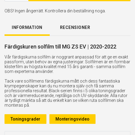
OBS! Ingen ångerrätt. Kontrollera din beställning noga.
INFORMATION
RECENSIONER
Färdigskuren solfilm till MG ZS EV | 2020-2022
Vår färdigskurna solfilm är noggrant anpassad för att ge en exakt
passform, utan behov av egna justeringar. Solfilmen är en formbar
klisterfilm av högsta kvalitet med 15 års garanti - samma solfilm
som experterna använder.
Tack vare solfilmens färdigskurna mått och dess fantastiska
krympegenskaper kan du nu montera själv och få samma
professionella resultat. Black-serien finns i 5 olika toningsgrader
och är värmereducerande, reptåliga och UV-skyddande. Alla rutor
är tydligt märkta så att du enkelt kan se vilken ruta solfilmen ska
monteras på.
Toningsgrader
Monteringsvideo