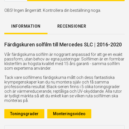
OBS! Ingen ångerrätt. Kontrollera din beställning noga.
INFORMATION
RECENSIONER
Färdigskuren solfilm till Mercedes SLC | 2016-2020
Vår färdigskurna solfilm är noggrant anpassad för att ge en exakt
passform, utan behov av egna justeringar. Solfilmen är en formbar
klisterfilm av högsta kvalitet med 15 års garanti - samma solfilm
som experterna använder.
Tack vare solfilmens färdigskurna mått och dess fantastiska
krympegenskaper kan du nu montera själv och få samma
professionella resultat. Black-serien finns i 5 olika toningsgrader
och är värmereducerande, reptåliga och UV-skyddande. Alla rutor
är tydligt märkta så att du enkelt kan se vilken ruta solfilmen ska
monteras på.
Toningsgrader
Monteringsvideo