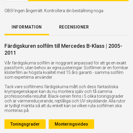
OBS! Ingen ångerrätt. Kontrollera din beställning noga.
INFORMATION
RECENSIONER
Färdigskuren solfilm till Mercedes B-Klass | 2005-
2011
Vår färdigskurna solfilm är noggrant anpassad för att ge en exakt
passform, utan behov av egna justeringar. Solfilmen är en formbar
klisterfilm av högsta kvalitet med 15 års garanti - samma solfilm
som experterna använder.
Tack vare solfilmens färdigskurna mått och dess fantastiska
krympegenskaper kan du nu montera själv och få samma
professionella resultat. Black-serien finns i 5 olika toningsgrader
och är värmereducerande, reptåliga och UV-skyddande. Alla rutor
är tydligt märkta så att du enkelt kan se vilken ruta solfilmen ska
monteras på.
Toningsgrader
Monteringsvideo