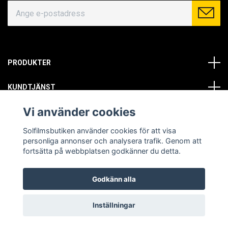
PRODUKTER
KUNDTJÄNST
Vi använder cookies
OM OSS
Solfilmsbutiken använder cookies för att visa
SOCIALA MEDIER
personliga annonser och analysera trafik. Genom att
fortsätta på webbplatsen godkänner du detta.
Godkänn alla
© Copyright 2026 Solfilmsbutiken. All rights reserved.
Inställningar