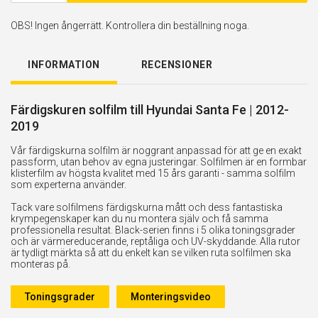
OBS! Ingen ångerrätt. Kontrollera din beställning noga.
INFORMATION
RECENSIONER
Färdigskuren solfilm till Hyundai Santa Fe | 2012-
2019
Vår färdigskurna solfilm är noggrant anpassad för att ge en exakt
passform, utan behov av egna justeringar. Solfilmen är en formbar
klisterfilm av högsta kvalitet med 15 års garanti - samma solfilm
som experterna använder.
Tack vare solfilmens färdigskurna mått och dess fantastiska
krympegenskaper kan du nu montera själv och få samma
professionella resultat. Black-serien finns i 5 olika toningsgrader
och är värmereducerande, reptåliga och UV-skyddande. Alla rutor
är tydligt märkta så att du enkelt kan se vilken ruta solfilmen ska
monteras på.
Toningsgrader
Monteringsvideo