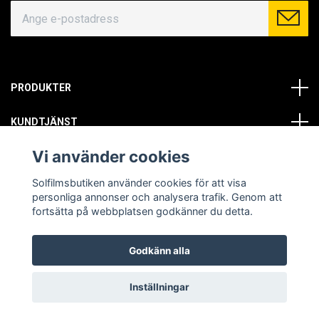
PRODUKTER
KUNDTJÄNST
Vi använder cookies
OM OSS
Solfilmsbutiken använder cookies för att visa
SOCIALA MEDIER
personliga annonser och analysera trafik. Genom att
fortsätta på webbplatsen godkänner du detta.
Godkänn alla
© Copyright 2026 Solfilmsbutiken. All rights reserved.
Inställningar