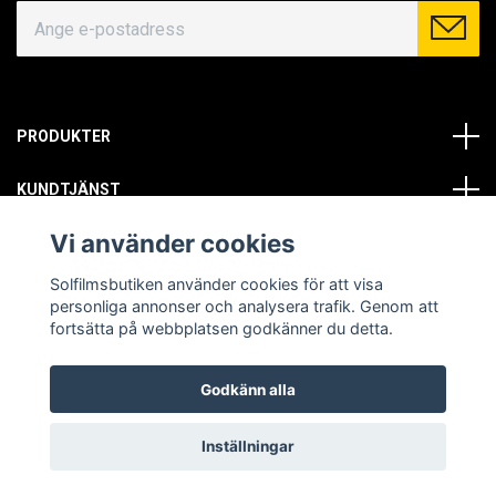
PRODUKTER
KUNDTJÄNST
Vi använder cookies
OM OSS
Solfilmsbutiken använder cookies för att visa
SOCIALA MEDIER
personliga annonser och analysera trafik. Genom att
fortsätta på webbplatsen godkänner du detta.
Godkänn alla
© Copyright 2026 Solfilmsbutiken. All rights reserved.
Inställningar