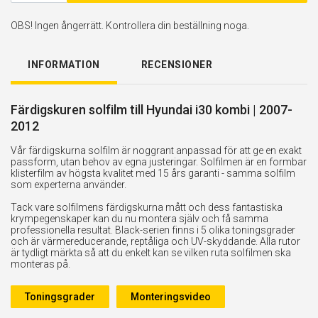
OBS! Ingen ångerrätt. Kontrollera din beställning noga.
INFORMATION
RECENSIONER
Färdigskuren solfilm till Hyundai i30 kombi | 2007-
2012
Vår färdigskurna solfilm är noggrant anpassad för att ge en exakt
passform, utan behov av egna justeringar. Solfilmen är en formbar
klisterfilm av högsta kvalitet med 15 års garanti - samma solfilm
som experterna använder.
Tack vare solfilmens färdigskurna mått och dess fantastiska
krympegenskaper kan du nu montera själv och få samma
professionella resultat. Black-serien finns i 5 olika toningsgrader
och är värmereducerande, reptåliga och UV-skyddande. Alla rutor
är tydligt märkta så att du enkelt kan se vilken ruta solfilmen ska
monteras på.
Toningsgrader
Monteringsvideo