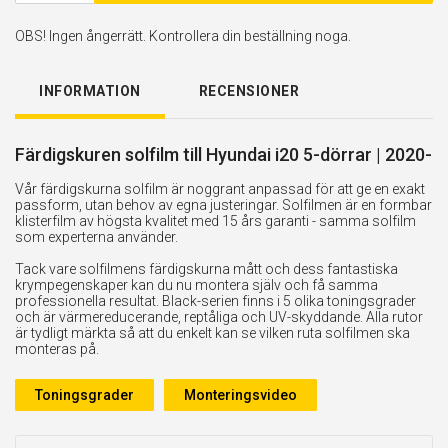
OBS! Ingen ångerrätt. Kontrollera din beställning noga.
INFORMATION
RECENSIONER
Färdigskuren solfilm till Hyundai i20 5-dörrar | 2020-
Vår färdigskurna solfilm är noggrant anpassad för att ge en exakt
passform, utan behov av egna justeringar. Solfilmen är en formbar
klisterfilm av högsta kvalitet med 15 års garanti - samma solfilm
som experterna använder.
Tack vare solfilmens färdigskurna mått och dess fantastiska
krympegenskaper kan du nu montera själv och få samma
professionella resultat. Black-serien finns i 5 olika toningsgrader
och är värmereducerande, reptåliga och UV-skyddande. Alla rutor
är tydligt märkta så att du enkelt kan se vilken ruta solfilmen ska
monteras på.
Toningsgrader
Monteringsvideo