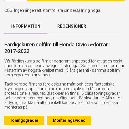
OBS! Ingen ångerrätt. Kontrollera din beställning noga.
INFORMATION
RECENSIONER
Färdigskuren solfilm till Honda Civic 5-dörrar |
2017-2022
Vår färdigskurna solfilm är noggrant anpassad för att ge en exakt
passform, utan behov av egna justeringar. Solfilmen är en formbar
klisterfilm av högsta kvalitet med 15 års garanti - samma solfilm
som experterna använder.
Tack vare solfilmens färdigskurna mått och dess fantastiska
krympegenskaper kan du nu montera själv och få samma
professionella resultat. Black-serien finns i 5 olika toningsgrader
och är värmereducerande, reptåliga och UV-skyddande. Alla rutor
är tydligt märkta så att du enkelt kan se vilken ruta solfilmen ska
monteras på.
Toningsgrader
Monteringsvideo