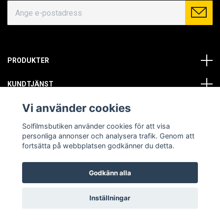
PRODUKTER
KUNDTJÄNST
Vi använder cookies
OM OSS
Solfilmsbutiken använder cookies för att visa
SOCIALA MEDIER
personliga annonser och analysera trafik. Genom att
fortsätta på webbplatsen godkänner du detta.
Godkänn alla
© Copyright 2026 Solfilmsbutiken. All rights reserved.
Inställningar