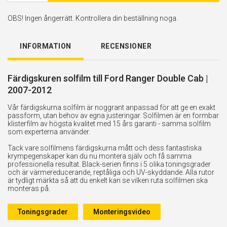
OBS! Ingen ångerrätt. Kontrollera din beställning noga.
INFORMATION
RECENSIONER
Färdigskuren solfilm till Ford Ranger Double Cab |
2007-2012
Vår färdigskurna solfilm är noggrant anpassad för att ge en exakt
passform, utan behov av egna justeringar. Solfilmen är en formbar
klisterfilm av högsta kvalitet med 15 års garanti - samma solfilm
som experterna använder.
Tack vare solfilmens färdigskurna mått och dess fantastiska
krympegenskaper kan du nu montera själv och få samma
professionella resultat. Black-serien finns i 5 olika toningsgrader
och är värmereducerande, reptåliga och UV-skyddande. Alla rutor
är tydligt märkta så att du enkelt kan se vilken ruta solfilmen ska
monteras på.
Toningsgrader
Monteringsvideo