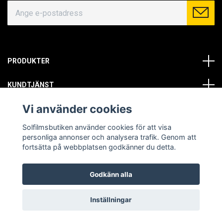
PRODUKTER
KUNDTJÄNST
Vi använder cookies
OM OSS
Solfilmsbutiken använder cookies för att visa
SOCIALA MEDIER
personliga annonser och analysera trafik. Genom att
fortsätta på webbplatsen godkänner du detta.
Godkänn alla
© Copyright 2026 Solfilmsbutiken. All rights reserved.
Inställningar