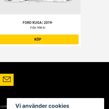
FORD KUGA | 2019-
Från 996 kr
KÖP
SOCIALA MEDIER
Vi använder cookies
m och
Facebook