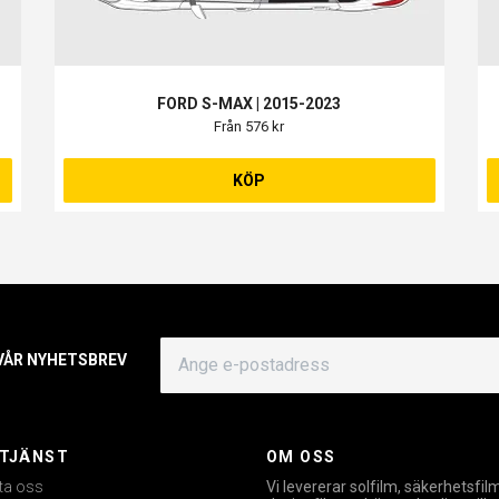
FORD S-MAX | 2015-2023
Från 576 kr
KÖP
 VÅR NYHETSBREV
TJÄNST
OM OSS
ta oss
Vi levererar solfilm, säkerhetsfil