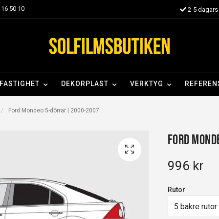
16 50 10
2-5 dagars 
FASTIGHET
DEKORPLAST
VERKTYG
REFEREN
Ford Mondeo 5-dörrar | 2000-2007
Ford Mond
996 kr
Rutor
5 bakre rutor