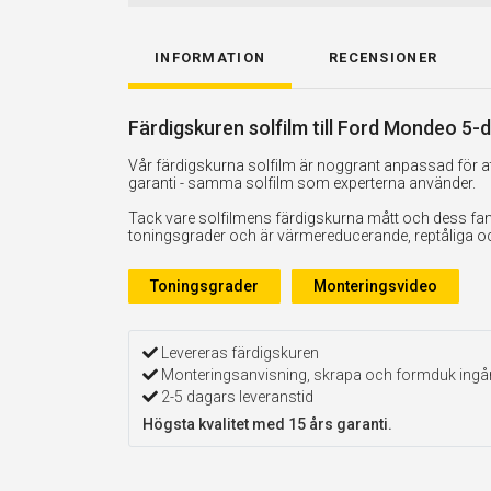
INFORMATION
RECENSIONER
Färdigskuren solfilm till Ford Mondeo 5-
Vår färdigskurna solfilm är noggrant anpassad för att
garanti - samma solfilm som experterna använder.
Tack vare solfilmens färdigskurna mått och dess fan
toningsgrader och är värmereducerande, reptåliga och 
Toningsgrader
Monteringsvideo
Levereras färdigskuren
Monteringsanvisning, skrapa och formduk ingå
2-5 dagars leveranstid
Högsta kvalitet med 15 års garanti.