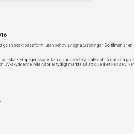
016
 ge en exakt passform, utan behov av egna justeringar. Solfilmen är en 
tastiska krympegenskaper kan du nu montera själv och få samma professi
UV-skyddande. Alla rutor är tydligt märkta så att du enkelt kan se vilk
r