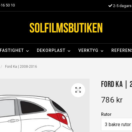
16 50 10
2-5 dagars 
FASTIGHET
DEKORPLAST
VERKTYG
REFEREN
Ford Ka | 2008-2016
Ford Ka | 
786 kr
Rutor
3 bakre rutor