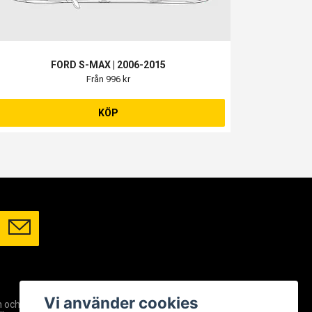
FORD S-MAX | 2006-2015
Från 996 kr
KÖP
SOCIALA MEDIER
Vi använder cookies
m och
Facebook