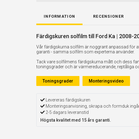
INFORMATION
RECENSIONER
Färdigskuren solfilm till Ford Ka | 2008-2
Vår färdigskurna solfilm är noggrant anpassad för att
garanti - samma solfilm som experterna använder.
Tack vare solfilmens färdigskurna mått och dess fan
toningsgrader och är värmereducerande, reptåliga och 
Toningsgrader
Monteringsvideo
Levereras färdigskuren
Monteringsanvisning, skrapa och formduk ingå
2-5 dagars leveranstid
Högsta kvalitet med 15 års garanti.