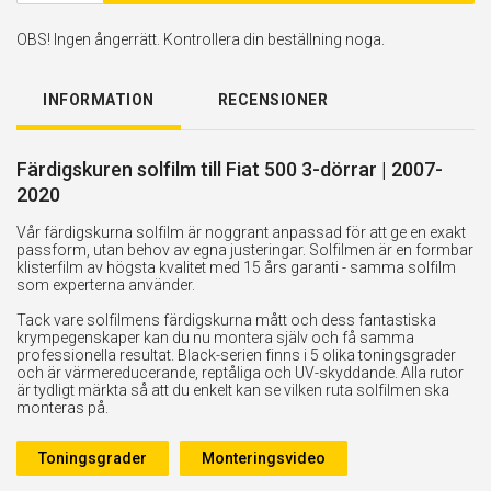
OBS! Ingen ångerrätt. Kontrollera din beställning noga.
INFORMATION
RECENSIONER
Färdigskuren solfilm till Fiat 500 3-dörrar | 2007-
2020
Vår färdigskurna solfilm är noggrant anpassad för att ge en exakt
passform, utan behov av egna justeringar. Solfilmen är en formbar
klisterfilm av högsta kvalitet med 15 års garanti - samma solfilm
som experterna använder.
Tack vare solfilmens färdigskurna mått och dess fantastiska
krympegenskaper kan du nu montera själv och få samma
professionella resultat. Black-serien finns i 5 olika toningsgrader
och är värmereducerande, reptåliga och UV-skyddande. Alla rutor
är tydligt märkta så att du enkelt kan se vilken ruta solfilmen ska
monteras på.
Toningsgrader
Monteringsvideo