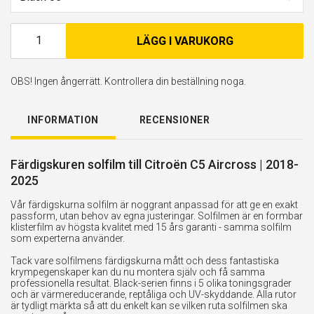
LÄGG I VARUKORG
OBS! Ingen ångerrätt. Kontrollera din beställning noga.
INFORMATION
RECENSIONER
Färdigskuren solfilm till Citroën C5 Aircross | 2018-
2025
Vår färdigskurna solfilm är noggrant anpassad för att ge en exakt
passform, utan behov av egna justeringar. Solfilmen är en formbar
klisterfilm av högsta kvalitet med 15 års garanti - samma solfilm
som experterna använder.
Tack vare solfilmens färdigskurna mått och dess fantastiska
krympegenskaper kan du nu montera själv och få samma
professionella resultat. Black-serien finns i 5 olika toningsgrader
och är värmereducerande, reptåliga och UV-skyddande. Alla rutor
är tydligt märkta så att du enkelt kan se vilken ruta solfilmen ska