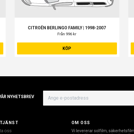
CITROËN BERLINGO FAMILY | 1998-2007
Från 996 kr
KÖP
 VÅR NYHETSBREV
TJÄNST
OM OSS
ta oss
Vi levererar solfilm, säkerhetsfil