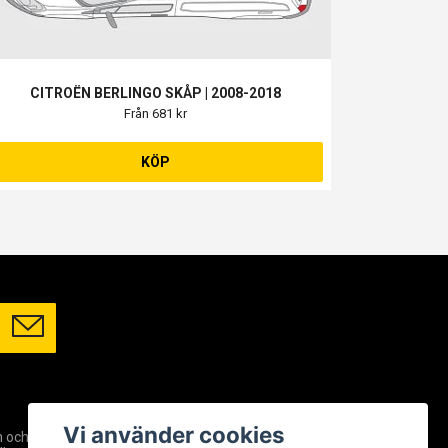
CITROËN BERLINGO SKÅP | 2008-2018
Från 681 kr
KÖP
SOCIALA MEDIER
Vi använder cookies
m och
Facebook