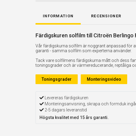
INFORMATION
RECENSIONER
Färdigskuren solfilm till Citroën Berlingo
Vår färdigskurna solfilm är noggrant anpassad för att
garanti - samma solfilm som experterna använder.
Tack vare solfilmens färdigskurna mått och dess fan
toningsgrader och är värmereducerande, reptåliga och 
Toningsgrader
Monteringsvideo
Levereras färdigskuren
Monteringsanvisning, skrapa och formduk ingå
2-5 dagars leveranstid
Högsta kvalitet med 15 års garanti.