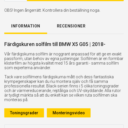
OBS! Ingen ångerrätt. Kontrollera din beställning noga.
INFORMATION
RECENSIONER
Färdigskuren solfilm till BMW X5 G05 | 2018-
Vår färdigskurna solfilm är noggrant anpassad för att ge en exakt
passform, utan behov av egna justeringar. Solfilmen är en formbar
klisterfilm av högsta kvalitet med 15 års garanti - samma solfilm
som experterna använder.
Tack vare solfilmens färdigskurna mått och dess fantastiska
krympegenskaper kan du nu montera själv och få samma
professionella resultat. Black-serien finns i 5 olika toningsgrader
och är värmereducerande, reptåliga och UV-skyddande. Alla rutor
är tydligt märkta så att du enkelt kan se vilken ruta solfilmen ska
monteras på.
Toningsgrader
Monteringsvideo