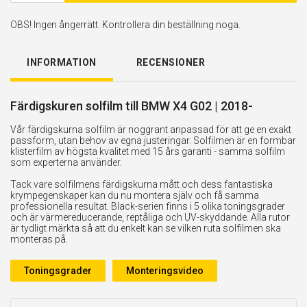
OBS! Ingen ångerrätt. Kontrollera din beställning noga.
INFORMATION
RECENSIONER
Färdigskuren solfilm till BMW X4 G02 | 2018-
Vår färdigskurna solfilm är noggrant anpassad för att ge en exakt
passform, utan behov av egna justeringar. Solfilmen är en formbar
klisterfilm av högsta kvalitet med 15 års garanti - samma solfilm
som experterna använder.
Tack vare solfilmens färdigskurna mått och dess fantastiska
krympegenskaper kan du nu montera själv och få samma
professionella resultat. Black-serien finns i 5 olika toningsgrader
och är värmereducerande, reptåliga och UV-skyddande. Alla rutor
är tydligt märkta så att du enkelt kan se vilken ruta solfilmen ska
monteras på.
Toningsgrader
Monteringsvideo