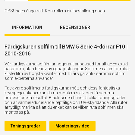
OBS! Ingen ångerrätt. Kontrollera din beställning noga.
INFORMATION
RECENSIONER
Färdigskuren solfilm till BMW 5 Serie 4-dörrar F10 |
2010-2016
Vår färdigskurna solfilm är noggrant anpassad för att ge en exakt
passform, utan behov av egna justeringar. Solfilmen är en formbar
klisterfilm av högsta kvalitet med 15 års garanti - samma solfilm
som experterna använder.
Tack vare solfilmens färdigskurna mått och dess fantastiska
krympegenskaper kan du nu montera själv och få samma
professionella resultat. Black-serien finns i 5 olika toningsgrader
och är värmereducerande, reptåliga och UV-skyddande. Alla rutor
är tydligt märkta så att du enkelt kan se vilken ruta solfilmen ska
monteras på.
Toningsgrader
Monteringsvideo