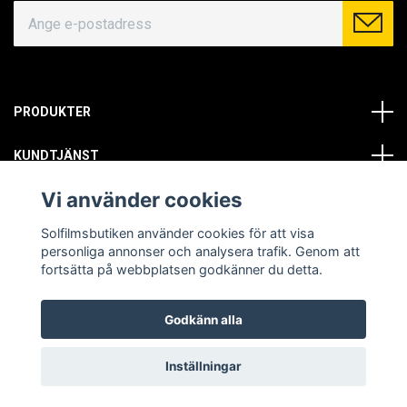
PRODUKTER
KUNDTJÄNST
Vi använder cookies
OM OSS
Solfilmsbutiken använder cookies för att visa
SOCIALA MEDIER
personliga annonser och analysera trafik. Genom att
fortsätta på webbplatsen godkänner du detta.
Godkänn alla
© Copyright 2026 Solfilmsbutiken. All rights reserved.
Inställningar