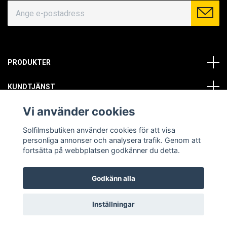
PRODUKTER
KUNDTJÄNST
Vi använder cookies
OM OSS
Solfilmsbutiken använder cookies för att visa
SOCIALA MEDIER
personliga annonser och analysera trafik. Genom att
fortsätta på webbplatsen godkänner du detta.
Godkänn alla
© Copyright 2026 Solfilmsbutiken. All rights reserved.
Inställningar