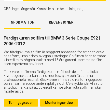
OBS! Ingen ångerrätt. Kontrollera din beställning noga.
INFORMATION
RECENSIONER
Färdigskuren solfilm till BMW 3 Serie Coupe E92 |
2006-2012
Vår färdigskurna solfilm är noggrant anpassad för att ge en exakt
passform, utan behov av egna justeringar. Solfilmen är en formbar
klisterfilm av högsta kvalitet med 15 års garanti - samma solfilm
som experterna använder.
Tack vare solfilmens färdigskurna mått och dess fantastiska
krympegenskaper kan du nu montera själv och få samma
professionella resultat. Black-serien finns i 5 olika toningsgrader
och är värmereducerande, reptåliga och UV-skyddande. Alla rutor
är tydligt märkta så att du enkelt kan se vilken ruta solfilmen ska
monteras på.
Toningsgrader
Monteringsvideo