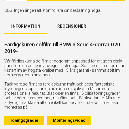
OBS! Ingen ångerrätt. Kontrollera din beställning noga.
INFORMATION
RECENSIONER
Färdigskuren solfilm till BMW 3 Serie 4-dörrar G20 |
2019-
Vår färdigskurna solfilm är noggrant anpassad för att ge en exakt
passform, utan behov av egna justeringar. Solfilmen är en formbar
klisterfilm av högsta kvalitet med 15 års garanti - samma solfilm
som experterna använder.
Tack vare solfilmens färdigskurna mått och dess fantastiska
krympegenskaper kan du nu montera själv och få samma
professionella resultat. Black-serien finns i 5 olika toningsgrader
och är värmereducerande, reptåliga och UV-skyddande. Alla rutor
är tydligt märkta så att du enkelt kan se vilken ruta solfilmen ska
monteras på.
Toningsgrader
Monteringsvideo