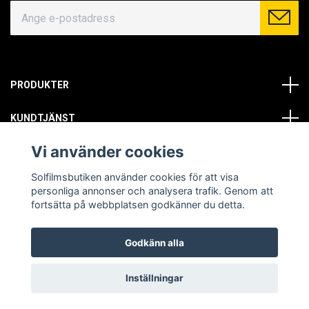
PRODUKTER
KUNDTJÄNST
Vi använder cookies
OM OSS
Solfilmsbutiken använder cookies för att visa
SOCIALA MEDIER
personliga annonser och analysera trafik. Genom att
fortsätta på webbplatsen godkänner du detta.
Godkänn alla
© Copyright 2026 Solfilmsbutiken. All rights reserved.
Inställningar