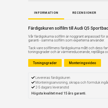
INFORMATION
RECENSIONER
Färdigskuren solfilm till Audi Q5 Sportba
Vår färdigskurna solfilm är noggrant anpassad för att
garanti - samma solfilm som experterna använder.
Tack vare solfilmens färdigskurna mått och dess fan
toningsgrader och är värmereducerande, reptåliga och 
Toningsgrader
Monteringsvideo
Levereras färdigskuren
Monteringsanvisning, skrapa och formduk ingå
2-5 dagars leveranstid
Högsta kvalitet med 15 års garanti.