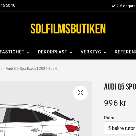
16 50 10
2-5 dagars 
FASTIGHET
DEKORPLAST
VERKTYG
REFEREN
Audi Q5 Sportback | 2021-2024
Audi Q5 Sp
996 kr
Rutor
5 bakre rutor