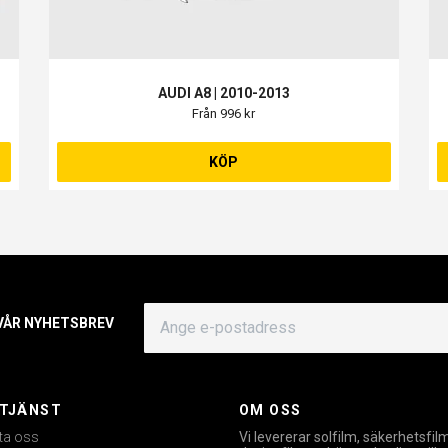
AUDI A8 | 2010-2013
Från 996 kr
KÖP
 VÅR NYHETSBREV
TJÄNST
OM OSS
ta oss
Vi levererar solfilm, säkerhetsfil