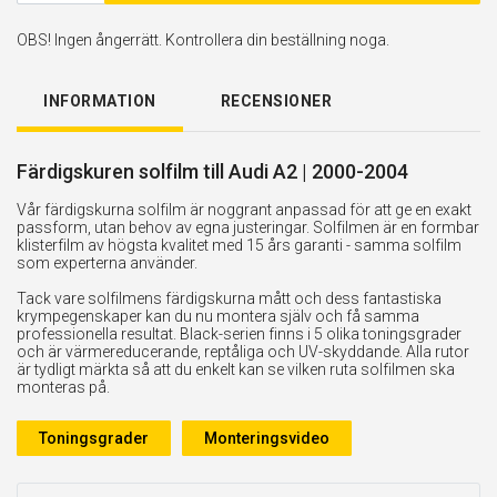
OBS! Ingen ångerrätt. Kontrollera din beställning noga.
INFORMATION
RECENSIONER
Färdigskuren solfilm till Audi A2 | 2000-2004
Vår färdigskurna solfilm är noggrant anpassad för att ge en exakt
passform, utan behov av egna justeringar. Solfilmen är en formbar
klisterfilm av högsta kvalitet med 15 års garanti - samma solfilm
som experterna använder.
Tack vare solfilmens färdigskurna mått och dess fantastiska
krympegenskaper kan du nu montera själv och få samma
professionella resultat. Black-serien finns i 5 olika toningsgrader
och är värmereducerande, reptåliga och UV-skyddande. Alla rutor
är tydligt märkta så att du enkelt kan se vilken ruta solfilmen ska
monteras på.
Toningsgrader
Monteringsvideo