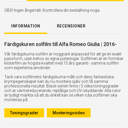
OBS! Ingen ångerrätt. Kontrollera din beställning noga.
INFORMATION
RECENSIONER
Färdigskuren solfilm till Alfa Romeo Giulia | 2016-
Vår färdigskurna solfilm är noggrant anpassad för att ge en exakt
passform, utan behov av egna justeringar. Solfilmen är en formbar
klisterfilm av högsta kvalitet med 15 års garanti - samma solfilm
som experterna använder.
Tack vare solfilmens färdigskurna mått och dess fantastiska
krympegenskaper kan du nu montera själv och få samma
professionella resultat. Black-serien finns i 5 olika toningsgrader
och är värmereducerande, reptåliga och UV-skyddande. Alla rutor
är tydligt märkta så att du enkelt kan se vilken ruta solfilmen ska
monteras på.
Toningsgrader
Monteringsvideo