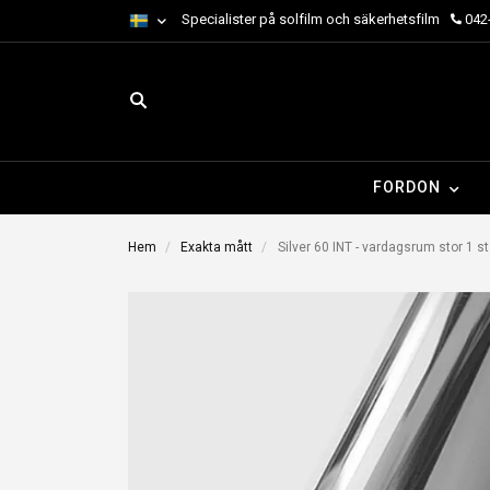
Specialister på solfilm och säkerhetsfilm
042-
FORDON
Hem
Exakta mått
Silver 60 INT - vardagsrum stor 1 