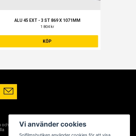
ALU 45 EXT - 3 ST 869 X 1071MM
1 804 kr
KÖP
SOCIALA MEDIER
Vi använder cookies
m och
Facebook
lla
Instagram
Solfilmsbutiken använder cookies för att visa