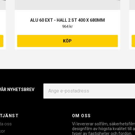
ALU 60 EXT - HALL 2 ST 400 X 680MM
964 kr
KÖP
 VÅR NYHETSBREV
TJÄNST
OM OSS
ta oss
Vi levererar solfilm, säkerhetsfil
designfilm av högsta kvalitet till a
kor
typer av fastigheter och fordon.