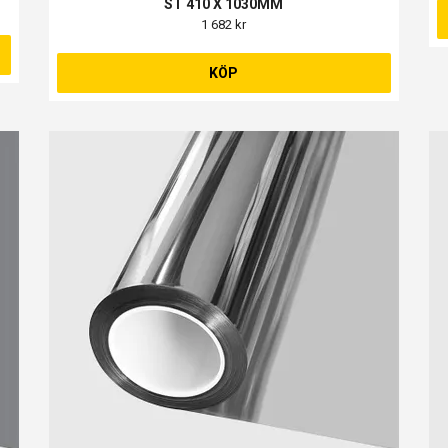
ST 410 X 1030MM
1 682 kr
KÖP