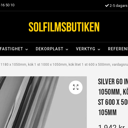
16 50 10
2-5 dagars 
FASTIGHET
DEKORPLAST
VERKTYG
REFEREN
st 1180 x 1050mm, kök 1 st 1000 x 1050mm, kök litet 1 st 600 x 500mm, vardagsr
Silver 60 I
1050mm, kö
st 600 x 5
105mm
1 942 kr