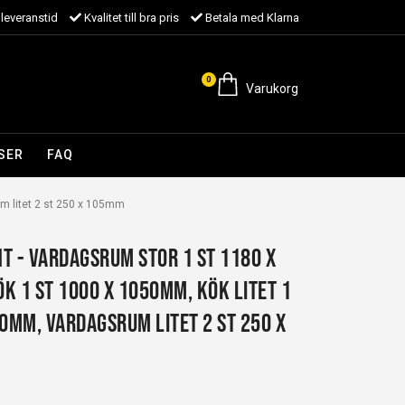
leveranstid
Kvalitet till bra pris
Betala med Klarna
0
Varukorg
SER
FAQ
um litet 2 st 250 x 105mm
NT - vardagsrum stor 1 st 1180 x
k 1 st 1000 x 1050mm, kök litet 1
00mm, vardagsrum litet 2 st 250 x