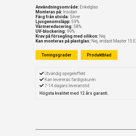
Användningsområde:
Enkelglas
Monteras på:
Insidan
Färg från utsida:
Silver
Ljusgenomsläpp:
59%
Värmereducering:
58%
UV-blockering:
99%
Krav på försegling med silikon:
Nej
Kan monteras på plastglas:
Nej, endast Master 15 
Toningsgrader
Produktblad
Utvändig spegeleffekt
Kan levereras färdigskuren
7-14 dagars leveranstid
Högsta kvalitet med 12 års garanti.