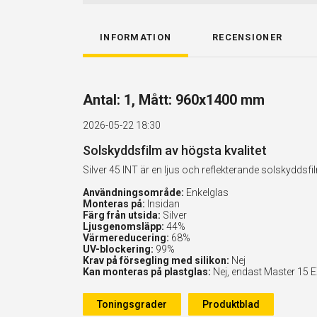
INFORMATION
RECENSIONER
Antal: 1, Mått: 960x1400 mm
2026-05-22 18:30
Solskyddsfilm av högsta kvalitet
Silver 45 INT är en ljus och reflekterande solskydd
Användningsområde:
Enkelglas
Monteras på:
Insidan
Färg från utsida:
Silver
Ljusgenomsläpp:
44%
Värmereducering:
68%
UV-blockering:
99%
Krav på försegling med silikon:
Nej
Kan monteras på plastglas:
Nej, endast Master 15 
Toningsgrader
Produktblad