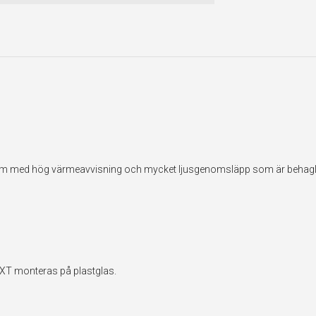
sfilm med hög värmeavvisning och mycket ljusgenomsläpp som är behagli
EXT monteras på plastglas.