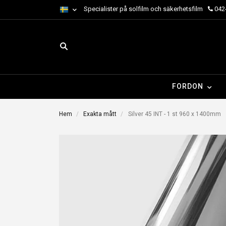
Specialister på solfilm och säkerhetsfilm
042-
FORDON
Hem
Exakta mått
Silver 45 INT - 1 st 960 x 1400mm