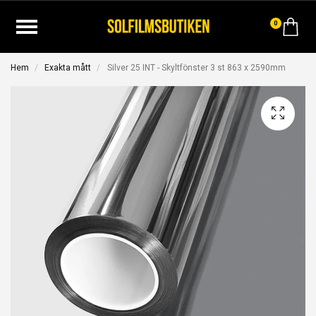
0
Hem
Exakta mått
Silver 25 INT - Skyltfönster 3 st 863 x 2590mm