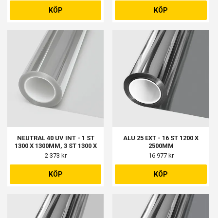
KÖP
KÖP
NEUTRAL 40 UV INT - 1 ST
ALU 25 EXT - 16 ST 1200 X
1300 X 1300MM, 3 ST 1300 X
2500MM
600MM
2 373 kr
16 977 kr
KÖP
KÖP