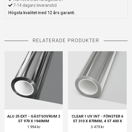
7-14 dagars leveranstid
Högsta kvalitet med 12 års garanti.
ALU 25 EXT - GÄSTSOVRUM 2
CLEAR 1 UV INT - FÖNSTER 6
ST 970 X 1940MM
ST 310 X 870MM, 4 ST 400 X
840MM
1 994 kr
3 479 kr