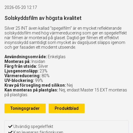
2026-05-20 12:17
Solskyddsfilm av högsta kvalitet
Silver 25 INT även kallad ”spegelfilm” är en mycket reflekterande
solskyddsfilm med hög värmereducering som ger en spegeleffekt
när filmen är monterad på glaset. Dagtid ger filmen ett effektivt
insynsskydd samtidigt som mycket av dagsljuset släpps igenom
och ger fasaden ett modernt utseende.
Användningsområde:
Enkelglas
Monteras på:
Insidan
Färg från utsida:
Silver
Ljusgenomsläpp:
23%
Värmereducering:
80%
UV-blockering:
99%
Krav på försegling med silikon:
Nej
Kan monteras på plastglas:
Nej, endast Master 15 EXT monteras
på plastglas.
Toningsgrader
Produktblad
Utvändig spegeleffekt
Kan levereras färdigskuren