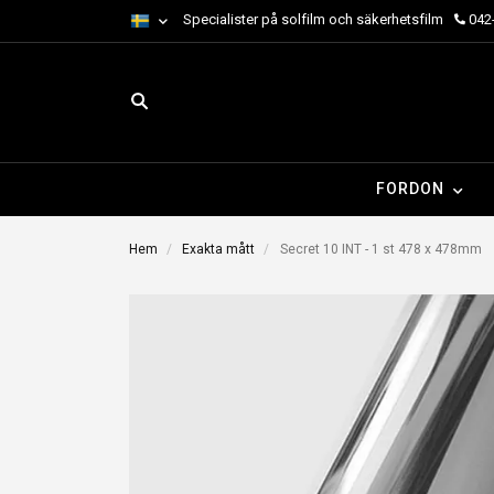
Specialister på solfilm och säkerhetsfilm
042-
FORDON
Hem
Exakta mått
Secret 10 INT - 1 st 478 x 478mm