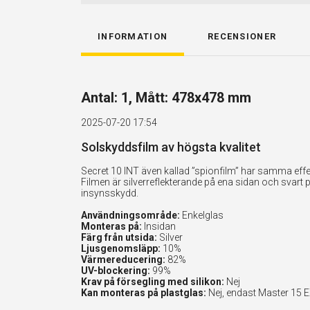
INFORMATION
RECENSIONER
Antal: 1, Mått: 478x478 mm
2025-07-20 17:54
Solskyddsfilm av högsta kvalitet
Secret 10 INT även kallad ”spionfilm” har samma effe
Filmen är silverreflekterande på ena sidan och svart 
insynsskydd.
Användningsområde:
Enkelglas
Monteras på:
Insidan
Färg från utsida:
Silver
Ljusgenomsläpp:
10%
Värmereducering:
82%
UV-blockering:
99%
Krav på försegling med silikon:
Nej
Kan monteras på plastglas:
Nej, endast Master 15 