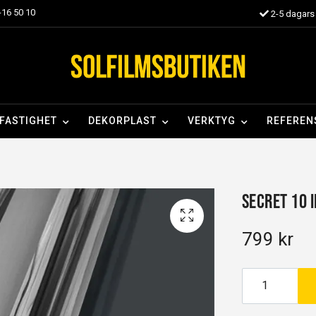
16 50 10
2-5 dagars 
FASTIGHET
DEKORPLAST
VERKTYG
REFEREN
Secret 10 I
799 kr