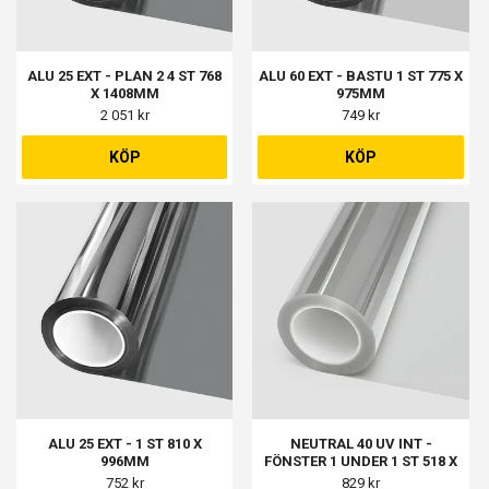
ALU 25 EXT - PLAN 2 4 ST 768
ALU 60 EXT - BASTU 1 ST 775 X
X 1408MM
975MM
2 051 kr
749 kr
KÖP
KÖP
ALU 25 EXT - 1 ST 810 X
NEUTRAL 40 UV INT -
996MM
FÖNSTER 1 UNDER 1 ST 518 X
308MM
752 kr
829 kr