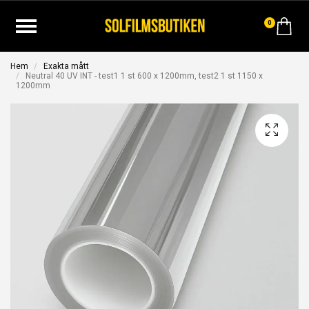
0
Hem
Exakta mått
Neutral 40 UV INT - test1 1 st 600 x 1200mm, test2 1 st 1150 x
1200mm