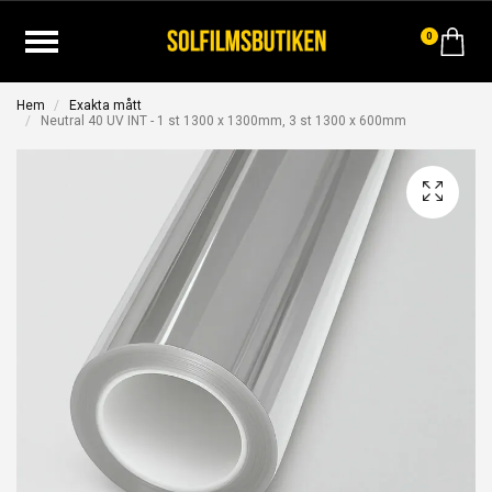
0
Hem
Exakta mått
Neutral 40 UV INT - 1 st 1300 x 1300mm, 3 st 1300 x 600mm