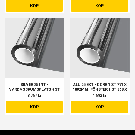
KÖP
KÖP
SILVER 25 INT -
ALU 25 EXT - DÖRR 1 ST 771 X
VARDAGSRUMSPLATS 4 ST
1892MM, FÖNSTER 1 ST 868 X
1077 X 867MM, KONTOR 1 ST
1270MM
3 767 kr
1 682 kr
1157 X 1047MM, TVRUM 2 ST
1397 X 1097MM
KÖP
KÖP