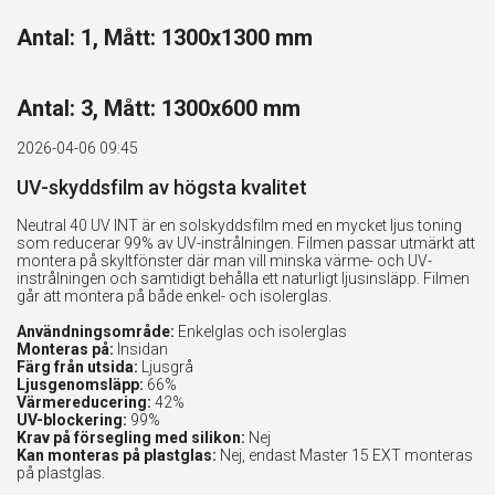
Antal: 1, Mått: 1300x1300 mm
Antal: 3, Mått: 1300x600 mm
2026-04-06 09:45
UV-skyddsfilm av högsta kvalitet
Neutral 40 UV INT är en solskyddsfilm med en mycket ljus toning
som reducerar 99% av UV-instrålningen. Filmen passar utmärkt att
montera på skyltfönster där man vill minska värme- och UV-
instrålningen och samtidigt behålla ett naturligt ljusinsläpp. Filmen
går att montera på både enkel- och isolerglas.
Användningsområde:
Enkelglas och isolerglas
Monteras på:
Insidan
Färg från utsida:
Ljusgrå
Ljusgenomsläpp:
66%
Värmereducering:
42%
UV-blockering:
99%
Krav på försegling med silikon:
Nej
Kan monteras på plastglas:
Nej, endast Master 15 EXT monteras
på plastglas.