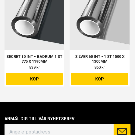
SECRET 10 INT - BADRUM 1 ST
SILVER 60 INT - 1 ST 1500 X
775 X 1190MM
1300MM
839 kr
860 kr
KÖP
KÖP
ANMÄL DIG TILL VÅR NYHETSBREV