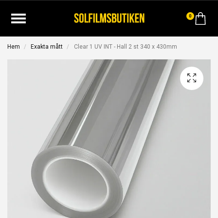
0
Hem
Exakta mått
Clear 1 UV INT - Hall 2 st 340 x 430mm