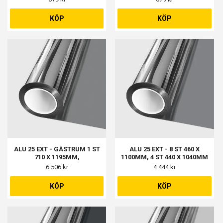
KÖP
KÖP
ALU 25 EXT - GÄSTRUM 1 ST
ALU 25 EXT - 8 ST 460 X
710 X 1195MM,
1100MM, 4 ST 440 X 1040MM
BALKONGDÖRR 1 ST 675 X
6 506 kr
4 444 kr
1205MM, DATARUM 1 ST 1310
X 1195MM, SOVRUM OCH KÖK
KÖP
KÖP
4 ST 822 X 1165MM, BADRUM
UPPE & NERE 2 ST 565 X
565MM, STORA BAKSIDA 1 ST
1455 X 1655