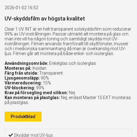
2026-01-02 16:52
UV-skyddsfilm av högsta kvalitet
Clear 1 UV INT är en helt transparent solskyddsfilm som reducerar
99% av UV-instrålningen. Passar utmärkt att montera på glas om
man inte vill ha någon toning och samtidigt skydda mot UV-
instrålningen. Filmen används framförallt till skyltfönster, museér
och i medicinska sammanhang då man är överkänslig mot UV-
ljus. Filmen går att montera på både enkel- och isolerglas.
Användningsområde:
Enkelglas och isolerglas
Monteras på:
Insidan
Färg från utsida:
Transparent
Ljusgenomsläpp:
90%
Värmereducering:
15%
UV-blockering:
99%
Krav på försegling med silikon:
Nej
Kan monteras på plastglas:
Nej, endast Master 15 EXT monteras
på plastglas.
Produktblad
Skyddar mot UV-ljus